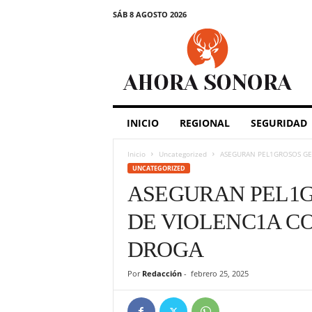
SÁB 8 AGOSTO 2026
A
h
o
r
a
S
o
INICIO
REGIONAL
SEGURIDAD
n
o
Inicio
Uncategorized
ASEGURAN PEL1GROSOS GE
r
UNCATEGORIZED
a
ASEGURAN PEL1
DE VIOLENC1A C
DROGA
Por
Redacción
-
febrero 25, 2025